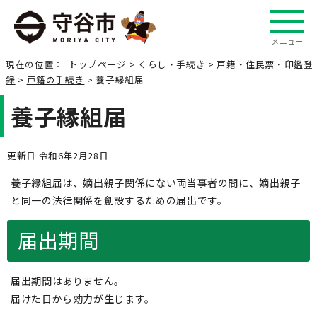
メニュー
現在の位置：
トップページ
>
くらし・手続き
>
戸籍・住民票・印鑑登
録
>
戸籍の手続き
> 養子縁組届
養子縁組届
更新日 令和6年2月28日
養子縁組届は、嫡出親子関係にない両当事者の間に、嫡出親子
と同一の法律関係を創設するための届出です。
届出期間
届出期間はありません。
届けた日から効力が生じます。