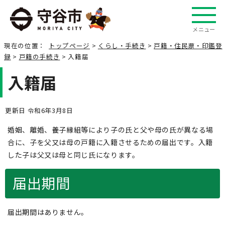
メニュー
現在の位置：
トップページ
>
くらし・手続き
>
戸籍・住民票・印鑑登
録
>
戸籍の手続き
> 入籍届
入籍届
更新日 令和6年3月8日
婚姻、離婚、養子縁組等により子の氏と父や母の氏が異なる場
合に、子を父又は母の戸籍に入籍させるための届出です。入籍
した子は父又は母と同じ氏になります。
届出期間
届出期間はありません。