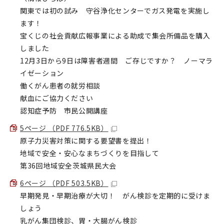
関東では初の試み 守谷浄化センターでガス発電を実施し
ます！
宝くじの社会貢献広報事業による助成で集会所備品を購入
しました
12月3日から9日は障害者週間 ご存じですか？ ノーマラ
イゼーション
働くがん患者の就労相談
献血にご協力ください
認知症予防 市民公開講座
5ページ （PDF 776.5KB）
原子力災害対策に関する要望書を提出！
地域で安全・安心なまちづくりを目指して
第36回地域安全茨城県民大会
6ページ （PDF 503.5KB）
早期発見・早期治療が大切！ がん検診を定期的に受けま
しょう
乳がん集団検診、胃・大腸がん検診