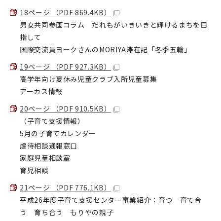
18ページ （PDF 869.4KB）
男女共同参画コラム だれもがいきいきと輝けるまちを目
指して
国際交流員ヨークさんのMORIYA滞在記「冬季五輪」
19ページ （PDF 927.3KB）
高学年向け夏休み児童クラブ入所児童募集
アーカス情報
20ページ （PDF 910.5KB）
（子育て支援情報）
5月の子育てカレンダー
虐待相談通報窓口
家庭児童相談室
育児相談
21ページ （PDF 776.1KB）
平成26年度子育て支援センター事業紹介：育つ 育て合
う 育ち合う もりやの親子