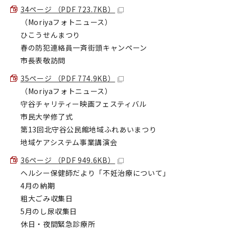
34ページ （PDF 723.7KB）
（Moriyaフォトニュース）
ひこうせんまつり
春の防犯連絡員一斉街頭キャンペーン
市長表敬訪問
35ページ （PDF 774.9KB）
（Moriyaフォトニュース）
守谷チャリティー映画フェスティバル
市民大学修了式
第13回北守谷公民館地域ふれあいまつり
地域ケアシステム事業講演会
36ページ （PDF 949.6KB）
ヘルシー保健師だより「不妊治療について」
4月の納期
粗大ごみ収集日
5月のし尿収集日
休日・夜間緊急診療所