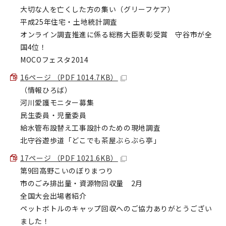
大切な人を亡くした方の集い（グリーフケア）
平成25年住宅・土地統計調査
オンライン調査推進に係る総務大臣表彰受賞 守谷市が全
国4位！
MOCOフェスタ2014
16ページ （PDF 1014.7KB）
（情報ひろば）
河川愛護モニター募集
民生委員・児童委員
給水管布設替え工事設計のための現地調査
北守谷遊歩道「どこでも茶屋ぶらぶら亭」
17ページ （PDF 1021.6KB）
第9回高野こいのぼりまつり
市のごみ排出量・資源物回収量 2月
全国大会出場者紹介
ペットボトルのキャップ回収へのご協力ありがとうござい
ました！