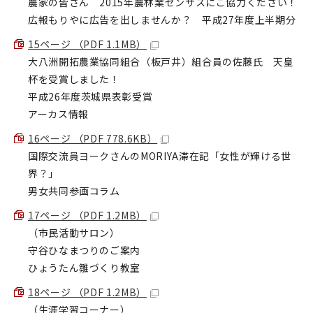
農家の皆さん 2015年農林業センサスにご協力ください！
広報もりやに広告を出しませんか？ 平成27年度上半期分
15ページ （PDF 1.1MB）
大八洲開拓農業協同組合（板戸井）組合員の佐藤氏 天皇
杯を受賞しました！
平成26年度茨城県表彰受賞
アーカス情報
16ページ （PDF 778.6KB）
国際交流員ヨークさんのMORIYA滞在記「女性が輝ける世
界？」
男女共同参画コラム
17ページ （PDF 1.2MB）
（市民活動サロン）
守谷ひなまつりのご案内
ひょうたん雛づくり教室
18ページ （PDF 1.2MB）
（生涯学習コーナー）