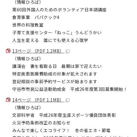
（情報ひろば）
第60回外国人のためのボランティア日本語講座
食育事業 パパクック4
世界の料理教室
子育て支援センター「ねっこ」うんどうかい
人生を変える 誰にでも使える心理学
13ページ （PDF 1.2MB）
（情報ひろば）
講演会 妻を看取る日 最期は家で迎えたい
特定疾患医療費助成の対象が拡大されます
登記相談の事前予約サービスが始まります
守谷市市民公益活動助成金 平成26年度第3回募集開始！
14ページ （PDF 1.1MB）
（情報ひろば）
文部科学省 平成26年度生涯スポーツ優良団体表彰
火災予防条例改正のお知らせ
みんなで楽しくエコライフ！ 冬の省エネ・節電