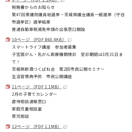
税務署からのお知らせ
第47回衆議院議員総選挙・茨城県議会議員一般選挙（守谷
市選挙区）選挙結果
普通自動車税減免申請の出張窓口開設
10ページ （PDF 860.4KB）
スマートライフ講座 参加者募集
子宮頸がん・乳がん医療機関検診 受診期間は3月31日ま
で！
茨城県断酒つくばね会 第2回市民公開セミナー
生活習慣病予防 市民公開講座
11ページ （PDF 1.1MB）
2月の子育てカレンダー
虐待相談通報窓口
家庭児童相談室
育児相談
12ページ （PDF 1.1MB）