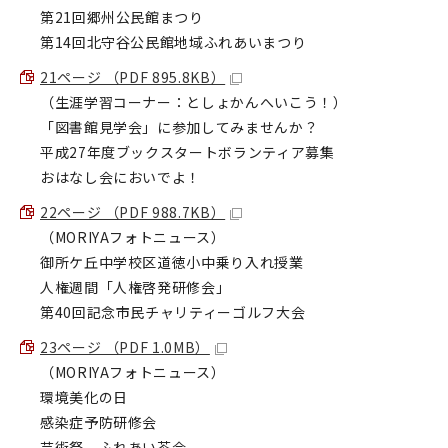
第21回郷州公民館まつり
第14回北守谷公民館地域ふれあいまつり
21ページ （PDF 895.8KB）
（生涯学習コーナー：としょかんへいこう！）
「図書館見学会」に参加してみませんか？
平成27年度ブックスタートボランティア募集
おはなし会においでよ！
22ページ （PDF 988.7KB）
（MORIYAフォトニュース）
御所ケ丘中学校区道徳小中乗り入れ授業
人権週間「人権啓発研修会」
第40回記念市民チャリティーゴルフ大会
23ページ （PDF 1.0MB）
（MORIYAフォトニュース）
環境美化の日
感染症予防研修会
芸術祭 ふれあい茶会