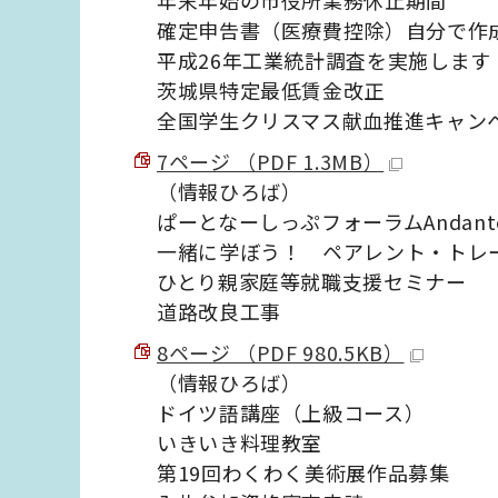
年末年始の市役所業務休止期間
確定申告書（医療費控除）自分で作
平成26年工業統計調査を実施します
茨城県特定最低賃金改正
全国学生クリスマス献血推進キャンペ
7ページ （PDF 1.3MB）
（情報ひろば）
ぱーとなーしっぷフォーラムAndante
一緒に学ぼう！ ペアレント・トレ
ひとり親家庭等就職支援セミナー
道路改良工事
8ページ （PDF 980.5KB）
（情報ひろば）
ドイツ語講座（上級コース）
いきいき料理教室
第19回わくわく美術展作品募集