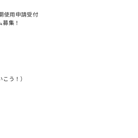
期使用申請受付
ム募集！
いこう！）