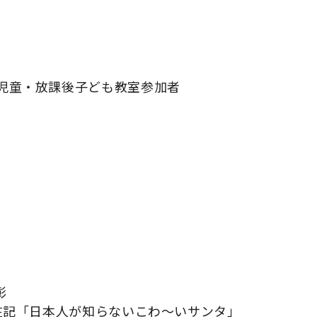
所児童・放課後子ども教室参加者
彰
滞在記「日本人が知らないこわ～いサンタ」