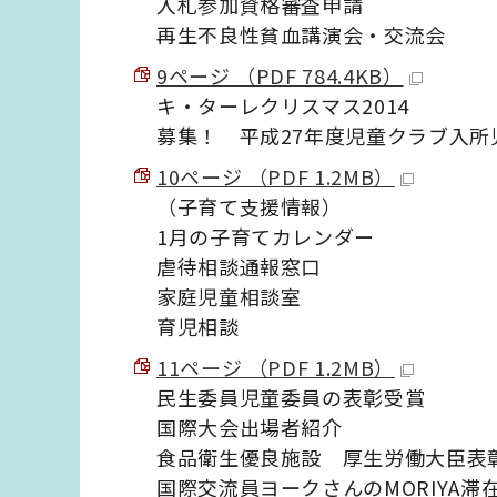
入札参加資格審査申請
再生不良性貧血講演会・交流会
9ページ （PDF 784.4KB）
キ・ターレクリスマス2014
募集！ 平成27年度児童クラブ入
10ページ （PDF 1.2MB）
（子育て支援情報）
1月の子育てカレンダー
虐待相談通報窓口
家庭児童相談室
育児相談
11ページ （PDF 1.2MB）
民生委員児童委員の表彰受賞
国際大会出場者紹介
食品衛生優良施設 厚生労働大臣表
国際交流員ヨークさんのMORIYA