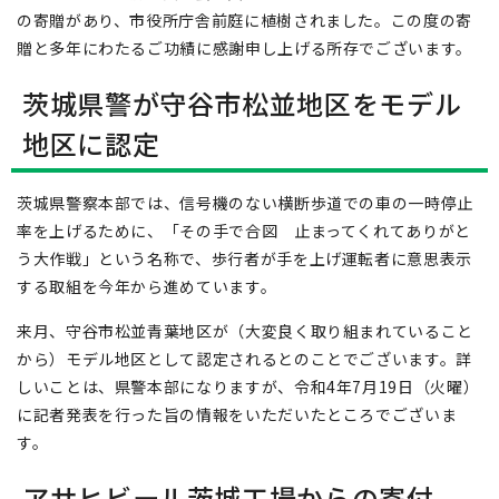
の寄贈があり、市役所庁舎前庭に植樹されました。この度の寄
贈と多年にわたるご功績に感謝申し上げる所存でございます。
茨城県警が守谷市松並地区をモデル
地区に認定
茨城県警察本部では、信号機のない横断歩道での車の一時停止
率を上げるために、「その手で合図 止まってくれてありがと
う大作戦」という名称で、歩行者が手を上げ運転者に意思表示
する取組を今年から進めています。
来月、守谷市松並青葉地区が（大変良く取り組まれていること
から）モデル地区として認定されるとのことでございます。詳
しいことは、県警本部になりますが、令和4年7月19日（火曜）
に記者発表を行った旨の情報をいただいたところでございま
す。
アサヒビール茨城工場からの寄付