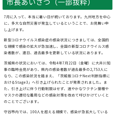
市長あいさつ（一部抜粋）
7月に入って、本当に暑い日が続いております。九州地方を中心
に、多大な自然災害が発生しているということで、お見舞い申
し上げます。
新型コロナウイルス感染症の感染状況につきましては、全国的
な規模で感染の拡大が急加速し、全国の新型コロナウイルス感
染者数が、連日、過去最多を更新している状況にあります。
茨城県の状況においては、令和4年7月22日（金曜）に大井川知
事の臨時会見があり、県内の感染者数が過去最多の2,753人に
なり、この感染状況を踏まえ、「茨城版コロナNext判断指標に
おけるStage3」へ引き上げられたことが発表されました。ま
た、引き上げに伴う行動制限はせず、速やかなワクチン接種や
マスクの適切な着用などの感染対策を改めて呼びかけていくと
のことでございます。
守谷市内では、100人を超える規模で、感染が急拡大している