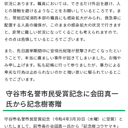
状況にあります。職員においては、できるだけ外出を避け、人
との接触を避けるようなことをお願いしているところです。ま
た、常総広域消防本部の職員にも感染拡大がみられ、救急車に
配置する人員の確保が、このままの感染拡大の状況で行きます
と、非常に難しい状況になってくることも考えられますので、
その点は危惧しているところでございます。
また、先日選挙期間中に安倍元総理が銃撃され亡くなったとい
うことで、本当に痛ましい事件が起きてしまいました。お悔や
み申し上げます。私も記帳に行って参りましたが、暴力による
卑劣な行為は止められないのかと強い思いに駆られているとこ
ろでございます。
守谷市名誉市民受賞記念に会田真一
氏から記念樹寄贈
守谷市名誉市民受賞記念（令和4年3月30日（水曜）に受賞）と
いたしまして、前市長の会田真一氏から「記念樹コウヤマキ」