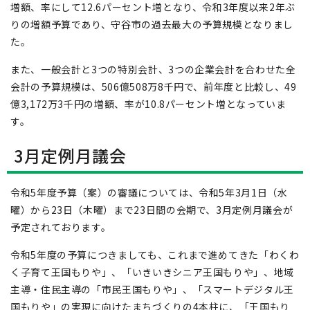
増額、率にして12.6パーセント増となり、令和3年度以来2年ぶ
りの増額予算であり、守谷市の過去最大の予算規模となりまし
た。
また、一般会計と3つの特別会計、3つの企業会計を合わせた全
会計の予算規模は、506億508万8千円で、前年度と比較し、49
億3,172万3千円の増額、率が10.8パーセント増となっていま
す。
3月定例月議会
令和5年度予算（案）の審議については、令和5年3月1日（水
曜）から23日（木曜）まで23日間の会期で、3月定例月議会が
予定されております。
令和5年度の予算につきましても、これまで進めてきた「わくわ
く子育て王国もりや」、「いきいきシニア王国もりや」、地域
主導・住民主導の「市民王国もりや」、「スマートデジタル王
国もりや」の実現に向けたまちづくりの4本柱に、「王国もり