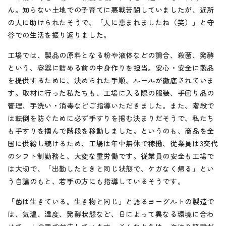
ん。知らない土地での子育てに悪戦苦闘していましたが、近所
の人に助けられたそうで、「人に恵まれましたね（笑）」と守
谷での生活を振り返りました。
工場では、製品の原料となる粉や液体などの調合、殺菌、発酵
という、容器に詰める前の中身作りを担当。安心・安全に製品
を提供するために、決められた手順、ルールが徹底されていま
す。取材に行った私たちも、工場に入る際の服装、手回り品の
管理、手洗い・消毒などご指導いただきました。また、階段で
は転倒を防ぐために必ず手すりを掴む決まりだそうで、私たち
も手すりを掴んで階段を移動しました。というのも、商品を全
国に供給し続けるため、工場は年中無休で稼働、従業員は3交代
のシフト制勤務と、大変な重労働です。従業員の安全も工場で
は大切で、「出勤したときと同じ状態で、ケガなく帰る」とい
う自論のもと、若手の方にも指導しているそうです。
「菌は生きている。生き物と同じ」と語るヨーグルトの製造で
は、気温、湿度、発酵状態など、日によって異なる環境に合わ