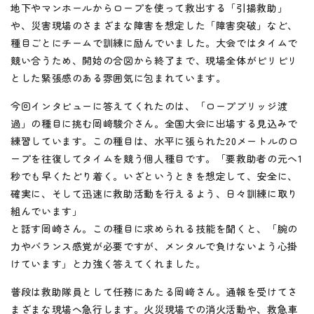
地下やマンホールからロープを使って救出する「引揚救助」
や、災害現場のさまざまな障害を想定した「障害突破」など、
種目ごとにチームで訓練に励んでいました。大会ではタイムで
競い合うため、開始の合図から終了まで、現場全体がピリピリ
とした緊張感のある雰囲気に包まれています。
今回インタビューに答えてくれたのは、「ロープブリッジ渡
過」の種目に挑む岡﨑駿介さん。全国大会に出場する見込みで
練習しています。この種目は、水平に張られた20メートルのロ
ープを往復してタイムを競う個人種目です。「要救助者の元へ1
秒でも早くたどり着く。いざというときを想定して、安全に、
確実に、そして迅速に救助活動を行えるよう、日々訓練に取り
組んでいます」
と話す岡崎さん。この種目に求められる技能を聞くと、「腕の
力やバランス感覚が必要ですが、メンタルで負けないよう心掛
けています」と力強く答えてくれました。
普段は救助隊員として任務にあたる岡﨑さん。通報を受けてさ
まざまな現場へ急行します。火災現場での消火活動や、救急車