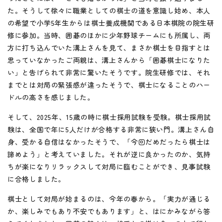
た。そうして徐々に職業としての棋士の道を意識し始め、本人
の希望で小学5年生からは棋士養成機関である日本棋院の院生研
修に参加。当時、囲碁のほかに少年野球チームにも所属し、両
方に打ち込んでいた溝上さんを見て、まさか棋士を目指すとは
思っていなかったご両親は、溝上さんから「囲碁棋士になりた
い」と告げられて非常に驚いたそうです。院生研修では、それ
までとは対局の緊張感が違ったそうで、棋士になることのハー
ドルの高さを感じました。
そして、2025年、15歳の時に棋士採用試験を受験。棋士採用試
験は、全国で年に5人だけが合格する非常に狭い門。溝上さん自
身、受かる自信はなかったそうで、「今回だめだったら棋士は
諦めよう」と考えていました。それが逆に良かったのか、気持
ちが楽になりリラックスして対局に臨むことができ、見事試験
に合格しました。
棋士として対局が始まるのは、今年の春から。「実力が通じる
か、楽しみでもあり不安でもあります」と、はにかみながら答