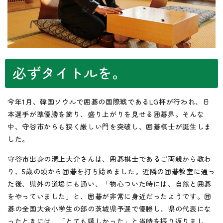
必ずタイトルを。
今年1月、韓国ソウルで囲碁の国際戦であるLG杯が行われ、日
本選手が準優勝を飾り、盛り上がりを見せる囲碁界。そんな
中、守谷市からも狭く厳しい門を突破し、囲碁棋士が誕生しま
した。
守谷市出身の溝上大介さんは、囲碁棋士であるご両親から教わ
り、5歳の頃から囲碁を打ち始めました。近隣の囲碁教室に通っ
た後、県外の道場にも通い、「物心ついた時には、自然と囲碁
をやっていました」と、囲碁が非常に身近だったようです。囲
碁の全国大会小学生の部の茨城県予選で優勝し、県の代表にな
ったときには、「とても嬉しかった」と当時を振り返りまし