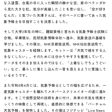
な入道雲、台風の目に入った瞬間の静かな空、家のベランダか
ら見た大きな虹。気分が高揚したことを思い出し、「空が好き
なんだ」と気づいた矢澤さんは、そのページに書いてあった気
象予報士を目指すことを決意しました。
そして大学3年生の時に、難関資格と言われる気象予報士試験に
合格。卒業後は、民間気象情報会社へ進み、気象放送の基礎を
学びました。その後は、NHK京都放送局、NHK仙台放送局で、
気象キャスターを経験します。モットーは「天気で損をする人
をなくしたい」。そのためには分かりやすさを重視していて、
データをそのまま伝えるのではなく、「上着なしでちょうどい
い」など、暮らしに落とし込んだ一言を添えるように意識して
いるそうです。
また令和6年4月には、気象予報士としての幅を広げるため、一
度気象キャスターを離れてメタバースクリエイターの道に進み
ます。そこで仮想空間の技術を身に付け、未来の天気を現実そ
っくりの映像として再現し、直感的に体感できる「バーチャル
天気予報」を発明しました。その後はフジテレビ「Live News